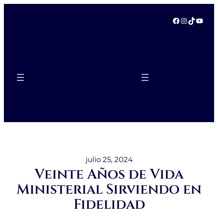
Saltar
al
Facebook
Instagra
TikTok
YouT
contenido
julio 25, 2024
Veinte Años de Vida
Ministerial Sirviendo en
Fidelidad