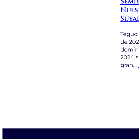
Semi
Nues
Suya
Teguci
de 202
doming
2024 s
gran…