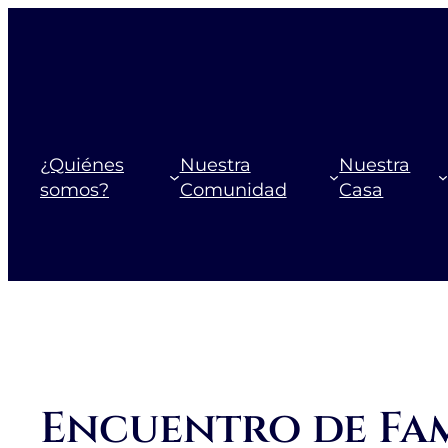
Saltar
al
contenido
¿Quiénes
Nuestra
Nuestra
somos?
Comunidad
Casa
Encuentro de Fam